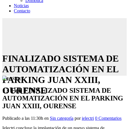
Domótica
Noticias
Contacto
FINALIZADO SISTEMA DE
AUTOMATIZACIÓN EN EL
PARKING JUAN XXIII,
OURENSE
13 Feb
FINALIZADO SISTEMA DE
AUTOMATIZACIÓN EN EL PARKING
JUAN XXIII, OURENSE
Publicado a las 11:30h
en
Sin categoría
por
ielectri
0 Comentarios
Ielectri concluye la implantación de un nuevo sistema de